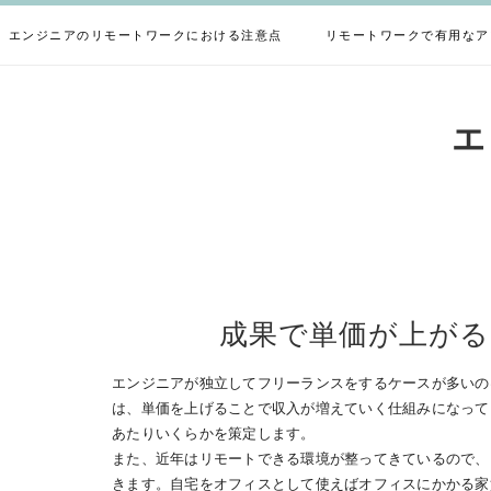
Skip
to
エンジニアのリモートワークにおける注意点
リモートワークで有用なア
content
エ
成果で単価が上が
エンジニアが独立してフリーランスをするケースが多いの
は、単価を上げることで収入が増えていく仕組みになって
あたりいくらかを策定します。
また、近年はリモートできる環境が整ってきているので、
きます。自宅をオフィスとして使えばオフィスにかかる家