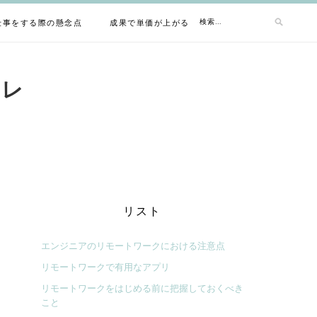
検
仕事をする際の懸念点
成果で単価が上がるフリーランスエンジニア
索:
コレ
リスト
エンジニアのリモートワークにおける注意点
リモートワークで有用なアプリ
リモートワークをはじめる前に把握しておくべき
こと