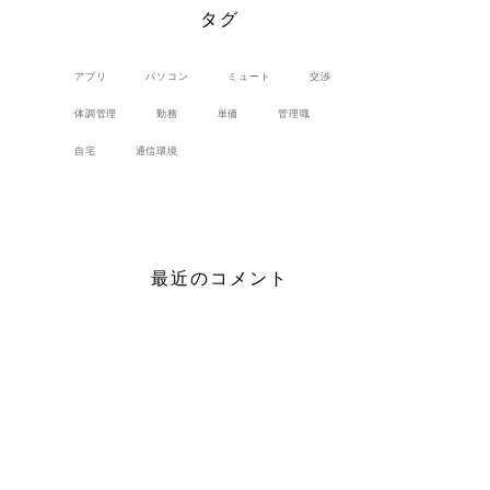
タグ
アプリ
パソコン
ミュート
交渉
体調管理
勤務
単価
管理職
自宅
通信環境
最近のコメント