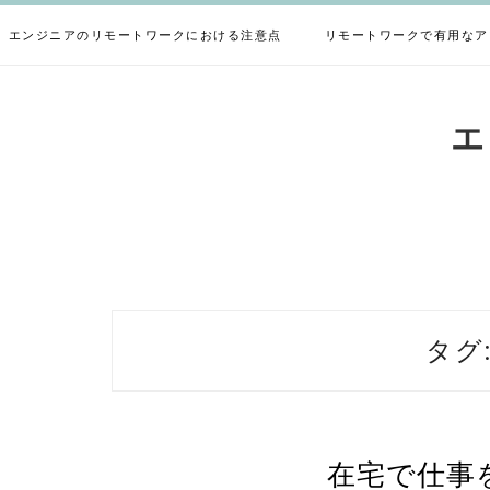
Skip
to
エンジニアのリモートワークにおける注意点
リモートワークで有用なア
content
エ
タグ
在宅で仕事