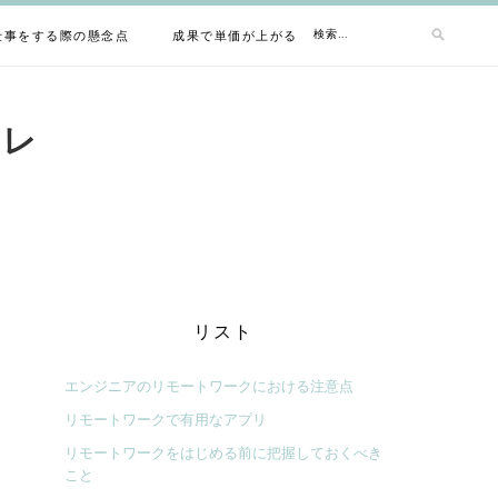
検
仕事をする際の懸念点
成果で単価が上がるフリーランスエンジニア
索:
コレ
リスト
エンジニアのリモートワークにおける注意点
リモートワークで有用なアプリ
リモートワークをはじめる前に把握しておくべき
こと